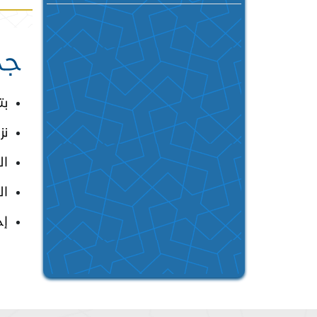
جد
بت
نز
ال
ال
إج