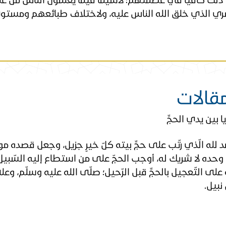
ري الذي خلق الله الناس عليه، ولاختلاف طبائعهم ومستوى
مقالات
 بين يدي الحجِّ
 لله الّذي رتّب على حجِّ بيته كلّ خيرٍ جزيل، وجعل قصده موصل
، وحده لا شريك له، أوجب الحجّ على من استطاع إليه السّبيل
 على التّعجيل بالحجِّ قبل الرّحيل؛ صلّى الله عليه وسلّم، و
نبيل.