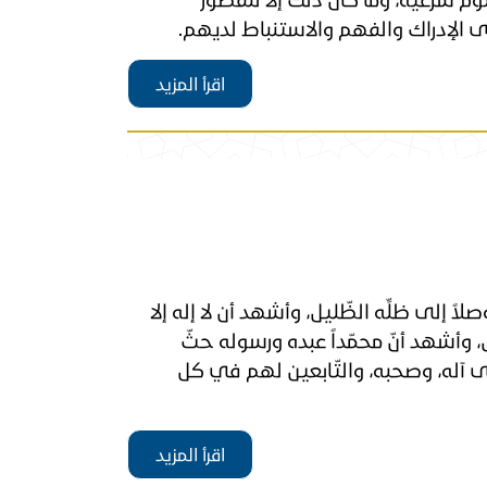
 الإدراك والفهم والاستنباط لديهم.
اقرأ المزيد
اً إلى ظلِّه الظّليل، وأشهد أن لا إله إلا
، وأشهد أنّ محمّداً عبده ورسوله حثّ
على آله، وصحبه، والتّابعين لهم في كل
اقرأ المزيد