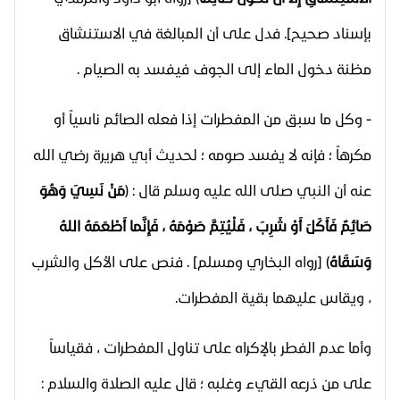
بإسناد صحيح]. فدل على أن المبالغة في الاستنشاق
مظنة دخول الماء إلى الجوف فيفسد به الصيام .
- وكل ما سبق من المفطرات إذا فعله الصائم ناسياً أو
مكرهاً ؛ فإنه لا يفسد صومه ؛ لحديث أبي هريرة رضي الله
عنه أن النبي صلى الله عليه وسلم قال : (
مَنْ نَسِيَ وَهُوَ
صَائِمٌ فَأَكَلَ أَوْ شَرِبَ ، فَلْيُتِمَّ صَوْمَهُ ، فَإِنَّما أَطْعَمَهُ اللهُ
وَسَقَاهُ
) [رواه البخاري ومسلم] . فنص على الأكل والشرب
، ويقاس عليهما بقية المفطرات.
وأما عدم الفطر بالإكراه على تناول المفطرات ، فقياساً
على من ذرعه القيء وغلبه ؛ قال عليه الصلاة والسلام :