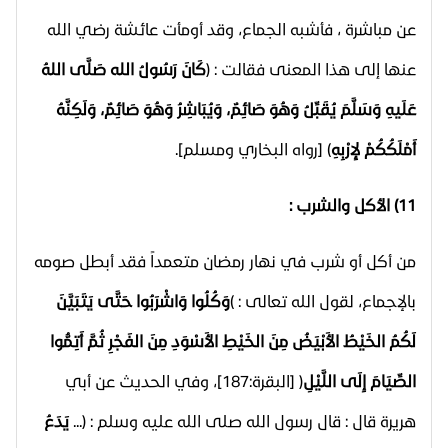
عن مباشرة ، فأشبه الجماع، وقد أومأت عائشة رضي الله
عنها إلى هذا المعنى فقالت : (
كَانَ رَسُولُ الله صَلَّى اللهُ
عَلَيهِ وَسَلَّمَ يُقَبِّلُ وَهُوَ صَائِمٌ، وَيُبَاشِرُ وَهُوَ صَائِمٌ، وَلَكِنَّهُ
أَمْلَكُكُمْ لإِرْبِهِ
) [رواه البخاري ومسلم].
11) الأكل والشرب :
من أكل أو شرب في نهار رمضان متعمداً فقد أبطل صومه
بالإجماع، لقول الله تعالى : )
وَكُلُوا وَاشْرَبُوا حَتَّى يَتَبَيَّنَ
لَكُمُ الخَيْطُ الأَبْيَضُ مِنَ الخَيْطِ الأَسْوَدِ مِنَ الفَجْرِ ثُمَّ أَتِمُّوا
الصِّيَامَ إِلَى اللَّيْلِ
( [البقرة:187]، وفي الحديث عن أبي
هريرة قال : قال رسول الله صلى الله عليه وسلم : (...
يَدَعُ