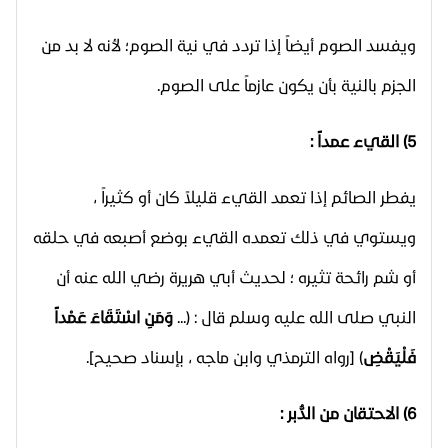
ويفسد الصوم أيضاً إذا تردد في نية الصوم؛ لأنه لا بد من
الجزم بالنية بأن يكون عازماً على الصوم.
5) القيء عمداً :
يفطر الصائم إذا تعمد القيء قليلاً كان أو كثيراً ،
ويستوي في ذلك تعمده القيء بوضع أصبعه في حلقه
أو شم رائحة تثيره ؛ لحديث أبي هريرة رضي الله عنه أن
النبي صلى الله عليه وسلم قال : (...
وَمَنِ اسْتَقَاءَ عَمْداً
فَلْيَقْضِ
) [رواه الترمذي وابن ماجه ، بإسناد صحيح].
6) الاحتقان من الدُّبر :