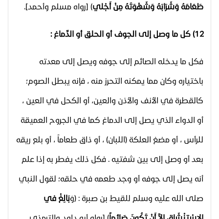
طَعَامَهُ وَشَرَابَهُ وَشَهْوَتَهُ
مِنْ أَجْلي
) [رواه مسلم وأحمد].
12) كل ما وصل إلى الجوف أو الحلق أو الدِّماغ :
فكل ما يدخله الصائم إلى جوفه ويصل إلى معدته
باختياره وكان مما يمكنه التحرز منه ، فإنه يبطل الصوم؛
كالقطرة في الأنف والأذن والعين، أو الكحل في العين ،
أو الدواء الذي يصل إلى الدماغ كما في الجروح العميقة
للرأس ، أو مضغ العلكة (اللبان) ، أو ذاق طعاماً ، أو بلع ريقه
بعد أو وصل إلى بين شفتيه . فكل ذلك يفطر به إذا علم
أنه يصل إلى جوفه أو وجد طعمه في حلقه؛ لقول النبي
صلى الله عليه وسلم للقيط بن صبرة : (وَ
بَالِغْ في
الاسْتِنْشَاقِ إِلاَّ أَنْ تَكُونَ صَائِماً
) [رواه أبو داود والترمذي