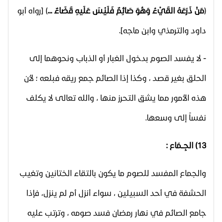
(
مَنْ ذَرَعَهُ القَيْءُ وَهُوَ صَائِمٌ فَلَيْسَ عَلَيهِ قَضَاءٌ ...
) [رواه أبو
داود والترمذي وابن ماجه].
- لا يفسد الصوم بدخول الغبار أو الذباب ونحوهما إلى
الحلق بغير قصد ، وكذا إذا الصائم جمع ريقه فبلعه ؛ لأن
هذه الأمور مما يشق التحرز منها ، والله تعالى لا يكلف
نفساً إلى وسعها.
13) الجِــمَاع :
والجماع المفسد للصوم ما يكون بالتقاء الختانين وتغيب
الحشفة في أحد السبيلين ، سواء أنزل أم لم ينزل، فإذا
جامع الصائم في نهار رمضان فسد صومه ، وترتب عليه