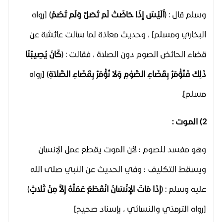
وسلم قال : (
أَلَيْسَ إِذَا حَاضَتْ لَم تُصَلِّ وَلَم تَصُمْ
) [رواه
البخاري ومسلم] ، وحديث معاذة لما سألت عائشة عن
قضاء الحائض الصوم دون الصلاة ، فقالت : (
كَانَ يُصِيبُنَا
ذَلِكَ فَنُؤْمَرُ بِقَضَاءِ الصَّوْمِ وَلاَ نُؤْمَرُ بِقَضَاءِ الصَّلاَةِ
) [رواه
مسلم].
2) المـوت :
وهو مفسد للصوم ؛ لأن الموت يقطع عمل الإنسان
ويسقط التكليف ؛ وفي الحديث عن النبي صلى الله
عليه وسلم : (
إِذَا مَاتَ الإِنْسَانُ انْقَطَعَ عَمَلُهُ إِلاَّ مِنْ ثَلاثٍ
)
[رواه الترمذي والنسائي ، بإسناد صحيح]