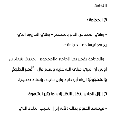
النخامة.
8) الحجامة :
- وهي امتصاص الدم بالمحجم – وهي القارورة التي
يجمع فيها دم الحجامة - .
- والحجامة يفطر بها الحاجم والمحجوم ؛ لحديث شداد بن
أوس أن النبي صلى الله عليه وسلم قال : (
أَفْطَرَ الحَاجِمُ
وَالمَحْجُومُ
) [رواه أبو داود وابن ماجه ، بإسناد صحيح].
9) إنزال المني بتكرار النظر إلى ما يثير الشهوة :
- فيفسد الصوم بذلك ؛ لأنه إنزال بسبب التلذذ الذي