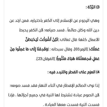
3) الـرِّدَّة :
وهي الرجوع عن الإسلام إلى الكفر باختياره، فمن ارتد عن
دين الله وكان صائماً ، فسد صيامه؛ لأن الكفر يحبط
الأعمال كلها؛ قال تعالى: )
لَئِنْ أَشْرَكْتَ لَيَحْبَطَنَّ
عَمَلُكَ
( [الزمر:65]، وقال سبحانه : )
وَقَدِمْنَا إِلَى مَا عَمِلُوا مِنْ
عَمَلٍ فَجمَعَلْنَاهُ هَبَاءً مَنْثُوراً
( [الفرقان:23].
4) العزم على الفطر والتردد فيه :
إذا نوى الصائم الإفطار في أثناء النهار فقد فسد صومه؛
لأن الصوم عبادة تشترط لها النية في جميع أجزائها ، فإذا
فسدت النية فسدت معها العبادة .