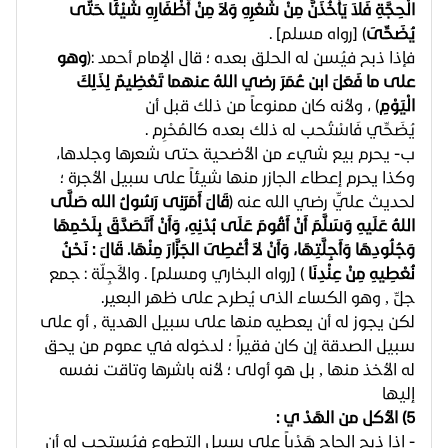
الْحِجَّةِ فَلاَ يَأْخُذَنَّ مِنْ شَعْرِهِ وَلاَ مِنْ أَظْفَارِهِ شَيْئًا حَتَّى
يُضَحِّىَ
) [رواه مسلم] .
فإذا ذبح فيُسن له الحلق بعده ؛ قال الإمام أحمد :(
وهو
على ما فَعَلَ ابن عُمَرَ رضي اللهُ عنهما تَعْظِيمٌ لِذَلِكَ
الْيَوْمِ
) ، ولأنه كان ممنوعاً من ذلك قبل أن
يُضَحِّي فَاسْتُحب له ذلك بعده كالمُحْرِم .
ب- يحرم بيع شيء من الأضحية حتى شعرها وجلدها،
وكذا يحرم إعطاء الجازر منها شيئاً على سبيل الأجرة ؛
لحديث عليٍّ رضي الله عنه (
قَالَ أَمَرَنِى رَسُولُ الله صَلَّى
اللهُ عَلَيهِ وَسَلَّمَ أَنْ أَقُومَ عَلَى بُدْنِهِ، وَأَنْ أَتَصَدَّقَ بِلَحْمِهَا
وَجُلُودِهَا وَأَجِلَّتِهَا، وَأَنْ لاَ أُعْطِىَ الجَزَّارَ مِنْهَا. قَالَ : نَحْنُ
نُعْطِيهِ مِنْ عِنْدِنَا
) [رواه البخاري ومسلم] . والأَجِلّة : جمع
جلٍّ , وهو الكساء الذى يُطرح على ظهر البعير.
لكن يجوز له أن يعطيه منها على سبيل الهدية , أو على
سبيل الصدقة إن كان فقيراً ؛ لدخوله في عموم من يحق
له الأخذ منها , بل هو أولى ؛ لأنه باشرها وتاقت نفسه
إليها
5) الأكل من الهَدْ ي :
- إذا ذبح الحاج هَدْياً على سبيل التطوع فيُستحب له أن