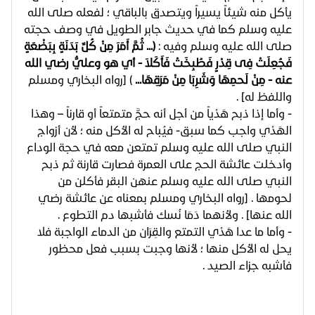
يأكل منه شيئاً يسيراً ويتصدق بالباقي ؛ لفعله صلى الله
عليه وسلم كما في حديث جابر الطويل في وصف حجته
صلى الله عليه وسلم وفيه :
(... ثُمَّ أَمَرَ مِنْ كُلِّ بَدَنَةٍ بِبَضْعَةٍ
فَجُعِلَتْ فِى قِدْرٍ فَطُبِخَتْ فَأَكَلاَ - أي هو وعليُّ رضي الله
عنه - مِنْ لَحمِهَا وَشَرِبَا مِنْ مَرَقِهَا...
) [رواه البخاري ومسلم
واللفظ له] .
- وأما إذا ذبح هَدْياً من أجل أنه حجَّ متمتعاً أو قارناً – وهذا
الهَدْي واجب كما سبق- فيُباح له الأكل منه ؛ لأن أزواج
النبي صلى الله عليه وسلم تمتعن معه في حجة الوداع
وأدخلت عائشة الحج على العمرة فصارت قارنة ثم ذبح
النبي صلى الله عليه وسلم عنهن البقر فأكلن من
لحومها . [رواه البخاري ومسلم بمعناه عن عائشة رضي
الله عنها] . ولأنهما دَمَا نُسك فأشبها دم التطوع .
- وأما ما عدا هَدْي التمتع والقِرَان من الدماء الواجبة فلا
يحل له الأكل منها ؛ لأنها وجبت بسبب فعل محظور
فأشبه جزاء الصيد .