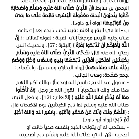
[رواه البخاري ومسلم واللفظ للبخاري] . ولحديث عبد
الرحمن بن سابط (
أَنَّ النَّبِيَّ صَلَّى اللهُ عَلَيهِ وَسَلَّمَ وَأَصْحَابَهُ
كَانُوا يَنْحَرُونَ الْبَدَنَةَ مَعْقُولَةَ الْيُسْرَى قَائِمَةً عَلَى مَا بَقِىَ
مِنْ قَوَائِمِهَا
) [رواه أبو داود] .
ب - أما في البقر والغنم : فيستحب ذبحه بعد إضجاعه
على جنبه الأيسر موجهاً إلى القبلة ؛ لقوله تعالى : ﴿
إِنَّ
اللَّهَ يَأْمُرُكُمْ أَنْ تَذْبَحُوا بَقَرَةً
﴾ [البقرة : 67] . ولحديث أنس
رضي الله عنه قال: (
ضَحَّى النَّبِيُّ صَلَّى اللهُ عَلَيهِ وَسَلَّمَ
بِكَبْشَيْنِ أَمْلَحَيْنِ أَقْرَنَيْنِ ذَبَحَهُمَا بِيَدِهِ وَسَمَّى وَكَبَّرَ وَوَضَعَ
رِجْلَهُ عَلَى صِفَاحِهِمَا
) [رواه البخاري ومسلم] . والصِّفاح :
جمع صَفْحة؛ وهى الجانب .
- ويقول عند الذبح : باسم الله (وجوباً) ؛ والله أكبر اللهم
هذا منك ولك (استحباباً ) ؛ لقول الله عز وجل ﴿
وَلَا تَأْكُلُوا
مِمَّا لَمْ يُذْكَرِ اسْمُ اللَّهِ عَلَيْهِ
﴾ [الأنعام : 121] . ولفعل النبي
صلى الله عليه وسلم لما ذبح الكبشين يوم الأضحى قال
: (
اللَّهُمَّ مِنْكَ وَلَكَ عَنْ مُحَمَّدٍ وَأُمَّتِهِ ، بِاسْمِ الله وَاللهُ أَكْبَرُ.
ثُمَّ ذَبَحَ
) [رواه أبو داود] .
- يستحب له أن يتولى الذبح بنفسه هدياً كانت أو
أضحية ؛ لأن النبي صَلَّى اللهُ عَلَيهِ وَسَلَّمَ ذبح أضحيته