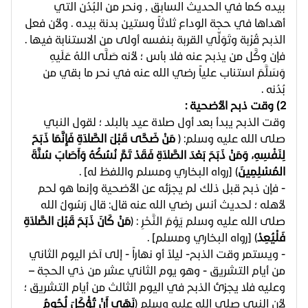
بيده كما في الحديث السابق , ونحر من البُدُن التي
أهداها في حجة الوداع ثلاثاً وستين بدنة بيده . ولأن فعل
الذبح قُرْبة وتَوَلِّي القربة بنفسه أولى من الاستنابة فيها .
فإن وكَّل من يذبح عنه فلا بأس ؛ لأنه صَلَّى اللهُ عَلَيهِ
وَسَلَّمَ استناب علياً رضي الله عنه في نحر ما بقي من
بُدُنه .
2) وقت ذبح الأضحية :
وقت الذبح يبدأ بعد أول صلاة عيد بالبلد ؛ لقول النبي
صلى الله عليه وسلم: (
مَنْ ضَحَّى قَبْلَ الصَّلاَةِ فَإِنَّمَا ذَبَحَ
لِنَفْسِهِ، وَمَنْ ذَبَحَ بَعْدَ الصَّلاَةِ فَقَدْ تَمَّ نُسُكُهُ وَأَصَابَ سُنَّةَ
المُسْلِمِينَ
) [رواه البخاري ومسلم واللفظ له] .
- فإن ذبح قبل ذلك لم يجزئه عن الأضحية وإنما هو لحم
لأهله ؛ لحديث أنس رضي الله عنه قال: قال رَسُولُ الله
صلى الله عليه وسلم يَوْمَ النَّحْرِ
:
(
مَنْ كَانَ ذَبَحَ قَبْلَ الصَّلاَةِ
فَلْيُعِدْ
) [رواه البخاري ومسلم] .
- ويستمر وقت الذبح- ليلاً أو نهاراً - إلى آخر اليوم الثاني
من أيام التشريق - وهو يوم الثاني عشر من ذي الحجة –
وعليه فلا يجزئ الذبح في اليوم الثالث من أيام التشريق ؛
لأن النبي صلى الله عليه وسلم (
نَهَى أَنْ تُؤْكَلَ لُحُومُ