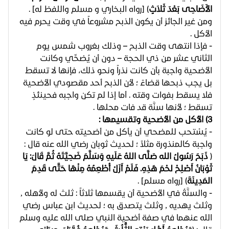
الأَضَاحِى بَعْدَ ثَلاَثٍ
) [رواه البخاري و مسلم واللفظ له] .
ومن غير الجائز أن يكون الذبح مشروعاً في وقت يحرم فيه
الأكل .
- فإذا انتهى وقت الذبح – وذلك بغروب شمس يوم
الثاني عشر من ذي الحجة – دون أن يُضحِّي وكانت
الأضحية واجبة بأن كانت نذراً ونحو ذلك، فإنها لا تسقط
بل يجب ذبحها قضاءً ؛ لأن الذبح أحد مقصودي الأضحية
فلا يسقط بفوات وقته . أما إذا لم تكن واجبه فحينئذٍ
تسقط ؛ لأنها سنَّة قد فات محلها .
3) الأكل من الأضحية وتقسيمها :
- يُسْتحب للمضحي أن يأكل من أضحيته حتى لو كانت
واجبة كالمنذورة مثلاً ؛ لحديث ثوبان رضي الله عنه قال :
(
ذَبَحَ رَسُولُ الله صَلَّى اللهُ عَلَيهِ وَسَلَّمَ ضَحِيَّتَهُ ثُمَّ قَالَ: يَا
ثَوْبَانُ أَصْلِحْ لحْمَ هَذِهِ. فَلَمْ أَزَلْ أُطْعِمُهُ مِنْهَا حَتَّى قَدِمَ
المَدِينَةَ
) [رواه مسلم] .
- والسنَّةُ في الأضحية أن يقسمها ثلاثاً : ثلث له ولأهله ,
وثلث يهديه , وثلث يتصدق به ؛ لحديث ابن عباس رضي
الله عنهما في صفة أضحية النبي صلى الله عليه وسلم