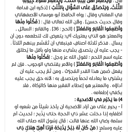
قال : (
وَيُطْعِمُ أَهْلَ بَيْتِهِ الثُّلُثَ، وَيُطْعِمُ فُقَرَاءَ جِيرَانِهِ
الثُّلُثَ، وَيَتَصَدَّقُ عَلَى السُّؤَّالِ بِالثُّلُثِ
) [ذكره ابن قدامة
في المغني وقال : رواه الحافظ أبو موسى الأصفهاني
وقال حديث حسن] . ولأن الله تعالى قال : ﴿
فَكُلُوا مِنْهَا
وَأَطْعِمُوا الْقَانِعَ وَالمُعْتَرَّ
﴾ [الحج : 36] . والقانع : السائل ,
والمعتر: هو الذي يعتريك أي: يتعرض لك لتطعمه دون أن
يسأل . فذكر ثلاثة أصنافٍ فينبغي أن تُقَسَّم بينهم أثلاثاً .
- يجب عليه أن يتصدق بشيء منها ولو بأقل ما يُطلق
عليه اسم اللحم ؛ لقول الله عز وجل : ﴿
فَكُلُوا مِنْهَا
وَأَطْعِمُوا الْقَانِعَ وَالمُعْتَرَّ
﴾ والأمر يقتضي الوجوب . فإن لم
يفعل ضَمِن هذا القدر المُجزئ ، ومن ثَمَّ يجب عليه أن
يشتري ما يعادله لحماً ويتصدق به ؛ لأنه حق يجب عليه
أداؤه . والمعتبر هو إعطاء الفقير منها كالزكاة , فلا
يكفي إطعامه .
4) ما يَحْرُم في الأضحية :
أ - يحرم على من أراد الأضحية أن يأخذ شيئاً من شعره أو
أظفاره إذا دخلت عشر ذي الحجة حتى يَذْبح ؛ لحديث أم
سلمة رضي الله عنها قالت : قَالَ رَسُولُ الله صلى الله
عليه وسلم: (
مَنْ كَانَ لَهُ ذِبْحٌ يَذْبَحُهُ فَإِذَا أُهِلَّ هِلاَلُ ذِى