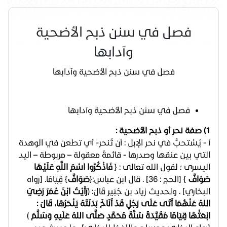
فصل في سنن ذبح الأضحية
وآدابها
فصل في سنن ذبح الأضحية وآدابها
فصل في سنن ذبح الأضحية وآدابها
1) صفة نحر أو ذبح الأضحية :
أ - يُسْتحبُّ في نحر الإبل : أن تُنحر- أي تطعن في الوهدة
التي بين عنقها وصدرها - قائمةً معقولة – مربوطة – اليد
اليسرى ؛ لقول الله تعالى : ﴿
فَاذْكُرُوا اسْمَ اللَّهِ عَلَيْهَا
صَوَافَّ
﴾ [الحج : 36] . قال ابن عباس:﴿
صَوَافَّ
﴾ قِيَامًا. [رواه
البخاري] . ولحديث زياد بن جُبَير قَالَ: (
رَأَيْتُ ابْنَ عُمَرَ رَضِيَ
اللهُ عَنْهُمَا أَتَى عَلَى رَجُلٍ قَدْ أَنَاخَ بَدَنَتَهُ يَنْحَرُهَا، قَالَ :
ابْعَثْهَا قِيَامًا مُقَيَّدَةً سُنَّةَ مُحَمَّدٍ صَلَّى اللهُ عَلَيهِ وَسَلَّمَ
)