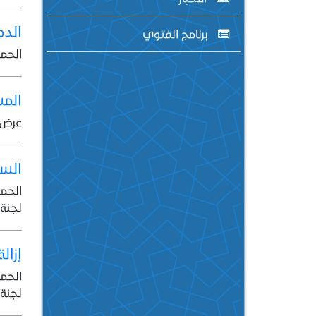
الدم
برنامج الفتوي
الحمد
المس
عرض ع
السق
الحمد
لجنة 
إزال
الحمد
لجنة 