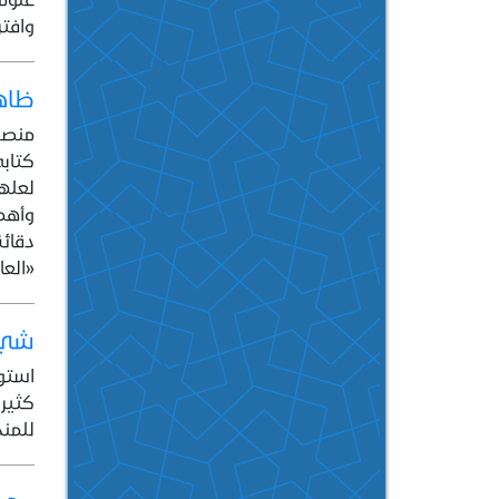
وافتر
ظاهر
منصب 
كتابه
لعلهم
وأهمي
دقائق
«العا
شيء 
استوق
كثير 
للمنح