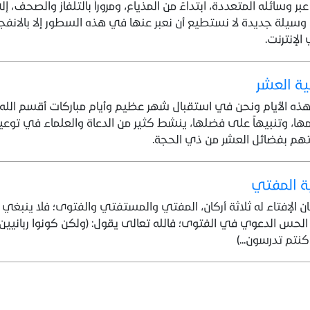
عبر وسائله المتعددة، ابتداءً من المذياع، ومروراً بالتلفاز والصحف، 
سيلة جديدة لا نستطيع أن نعبر عنها في هذه السطور إلا بالانفجار
لإنترنت.
ة العشر
ه الأيام ونحن في استقبال شهر عظيم وأيام مباركات أقسم الله ب
ها، وتنبيهاً على فضلها، ينشط كثير من الدعاة والعلماء في توعية
هم بفضائل العشر من ذي الحجة.
ية المفتي
ان الإفتاء له ثلاثة أركان، المفتي والمستفتي والفتوى؛ فلا ينبغي أن
لحس الدعوي في الفتوى؛ فالله تعالى يقول: (ولكن كونوا ربانيين ب
كنتم تدرسون...)