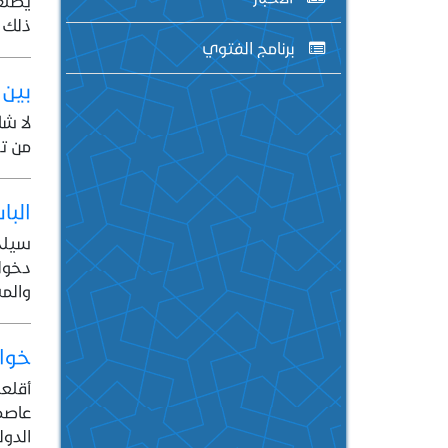
يصنع 
ذلك 
برنامج الفتوي
بين 
لا شك
من تل
البا
سيلج 
دخوله
والمس
خواط
أقلعت
عاصمة
الدول