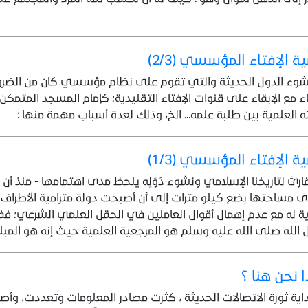
ة الإفتاء المؤسسي (2/3)
شوء الدول الحديثة والتي تقوم على نظام مؤسسي كان من الضرورة
اء مع الإبقاء على قنوات الإفتاء التقليدية؛ كإمام المسجد المتمكن
 العلمية بين طلبة علمه... الخ، وذلك لعدة أسباب مهمة منها :
ة الإفتاء المؤسسي (1/3)
قارئ لتاريخنا الإسلامي ونشوء دُوَلِه يلحظ مدى اهتمامها - منذ أن 
 مساحتها بضع كيلو مترات إلى أن أصبحت دولة مترامية الأطراف –
 له مع عدم إهمال أقوال العاملين في الحقل العلمي الشرعي؛ فف
الله صلى الله عليه وسلم هو المرجعية العلمية حيث إنه هو المبلغ 
ا نحن هنا ؟
اية ثورة الاتصالات الحديثة ، كثرت مصادر المعلومات وتعددت، و