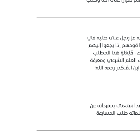
لله عز وجل على طلبه في
ا قومهم إذا رجعوا إليهم
، فَلِعُلوّ هذا المطلب
ب العلم الشرعي ومعرفة
المُنكدر رحمه الله:‏
د استغنى بمفرداته عن
لماته طلب المسارعة