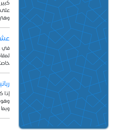
كبير 
على و
وهي ا
عشي
في هذ
لمقام
خاصت
ربان
إذا ك
وهو ا
وبما 