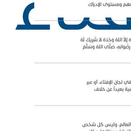
فتاء
ئعهم ومستوى الإدراك
َ إِلاَّ اللهُ وَحْدَهُ لاَ شَرِيكَ لَهُ
ى رِضْوَانِهِ، صَلَّى اللهُ وَسَلَّمَ
ي لجان الإفتاء، أو عبر
ية بعيداً عن خلاف
ذا العالم، وليس كل شخص