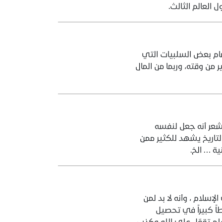
لعالم الثالث.
أمام بعض السلبيات التي
 من وقته، وربما من المال
يشعر أنه جعل لنفسه
لتاريخ يشهد للكثير ممن
ة … الخ.
إسلام ، وأنه لا بد لمن
اً كبيراً في تحصيل
 علم تقوّل على الله وكذب