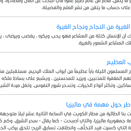
ما يتقن، فكم من عالم ضيَّع عمره في البحث عن المال ومصادره، وا
على حساب ما يتقن من نشر العلم والفضيلة،
الغيرة من النجاح ونجاح الغيرة
 أن الإنسان كتلة من المشاعر فهو يحب ويكره ، يغضب ويرضى ، يض
ك المشاعر الشعور بالغيرة.
ب العظيم
المسلمون الليلة باباً عظيماً من أبواب الملك الرحيم، مستقبلين مك
م المغفرة للمذنبين، ويزيد للمحسنين ، ويشبع على بساط ملكه ال
اكين، وتكثر أنواع الخيرات، وتندحر شرور النفوس، وتغل مردة الشي
ر حول مهمة في ماليزيا
 بنا الطائرة من مطار الكويت في الساعة الثانية عشر ليلاً متوجهة 
 جمهورية ماليزيا، والتي أصبحت - كما يقال - سحر الشرق، وكم كن
ة التي كسرت قيد التخلُّف، وانطلقت تسابق الريح؛ تلحق بركب الح