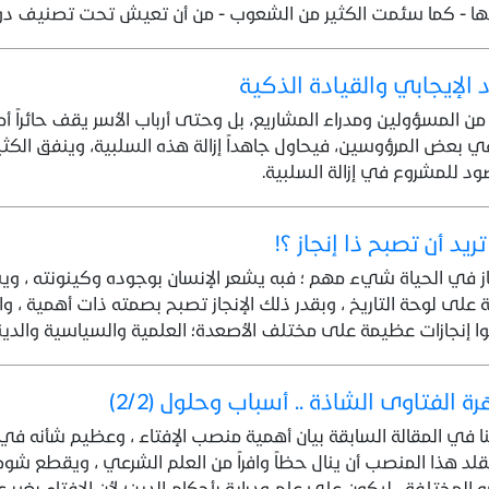
ا - كما سئمت الكثير من الشعوب - من أن تعيش تحت تصنيف دول ا
د الإيجابي والقيادة الذكية
من المسؤولين ومدراء المشاريع، بل وحتى أرباب الأسر يقف حائراً 
في بعض المرؤوسين، فيحاول جاهداً إزالة هذه السلبية، وينفق الكثير
ود للمشروع في إزالة السلبية.
ريد أن تصبح ذا إنجاز ؟!
از في الحياة شيء مهم ؛ فبه يشعر الإنسان بوجوده وكينونته ، و
على لوحة التاريخ ، وبقدر ذلك الإنجاز تصبح بصمته ذات أهمية ، وا
 إنجازات عظيمة على مختلف الأصعدة؛ العلمية والسياسية والديني
ة الفتاوى الشاذة .. أسباب وحلول (2/2)
نا في المقالة السابقة بيان أهمية منصب الإفتاء ، وعظيم شأنه في ال
تقلد هذا المنصب أن ينال حظاً وافراً من العلم الشرعي ، ويقطع شوط
 المختلفة ، ليكون على علم ودراية بأحكام الدين؛ لأن الإفتاء بغير