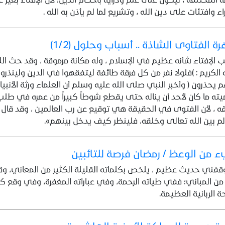
اء وافتئات على دين الله ، وتشريع لما لم يأذن به الله .
ة الفتاوى الشاذة .. أسباب وحلول (1/2)
الإفتاء شأنه عظيم في الإسلام ، وله مكانة مرموقة ، وقد حث ا
 الكريم : )فلولا نفر من كل فرقة طائفة ليتفقهوا في الدين ولينذرو
 يحذرون ( وأخبر النبي صلى الله عليه وسلم أن العلماء ورثة الأنبياء 
ته ما كان لأحد أن يناله حتى يقطع شوطاً كبيراً من عمره في طل
ه ، لأن الفتوى في الحقيقة هي توقيع عن رب العالمين ، وقد قال ابن 
لم بين الله تعالى وخلقه،‏ فلينظر كيف يدخل بينهم».‏
من الوعظ / رمضان فرصة للتائبين
فني حديث عظيم ، يلخص بكلماته القليلة الكثير من المعاني، وق
من المباني؛ ففي طياته الرحمة، وفي عباراته المغفرة، وفي وقع ك
ة الربانية العظيمة.