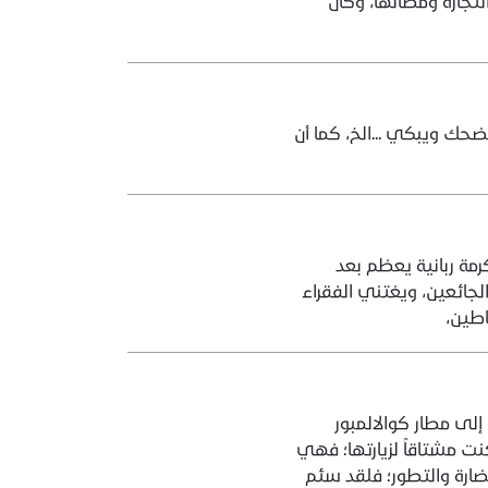
لتجارة ومظانها، وكان
حك ويبكي ...الخ، كما أن
رمة ربانية يعظم بعد
جائعين، ويغتني الفقراء
اطين،
إلى مطار كوالالمبور
ت مشتاقاً لزيارتها؛ فهي
ضارة والتطور؛ فلقد سئم