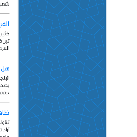
شعبه
الفر
كثير 
تبرز 
المرص
هل ت
الإنج
بصمة 
حققوا
ظاهر
تناول
أراد 
علومه