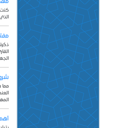
مهمة
كنت ف
الذي 
مفت
ذكرن
القار
الجهد
شرو
مما س
العنص
المهم
أهمي
يتباد