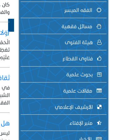
إدا
كان ذ
الفقه الميسر
والفه
مسائل فقهية
﴿وَلا 
الْحَمْد
هيئة الفتوى
تَعْظِيم
عَلَيْهِ
فتاوى القطاع
بحوث علمية
ثقاف
في كث
مقالات علمية
الشبك
الفقه
الأرشيف الإعلامي
هل ص
منبر الإفتاء
ليس أ
الأخبار