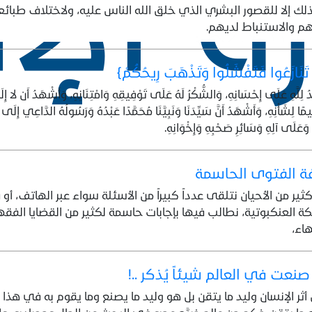
رة الإ
لك إلا للقصور البشري الذي خلق الله الناس عليه، ولاختلاف طبا
م والاستنباط لديهم.
تَنَازَعُوا فَتَفْشَلُوا وَتَذْهَبَ رِيحُكُمْ﴾
ُ لِلَّهِ عَلَى إِحْسَانِهِ، وَالشُّكْرُ لَهُ عَلَى تَوْفِيقِهِ وَامْتِنَانِهِ، وَأَشْهَدُ أَن لا إِلَه
ًا لِشَأْنِهِ، وَأَشْهَدُ أَنَّ سَيِّدَنَا وَنَبِيَّنَا مُحَمَّدًا عَبْدُهُ وَرَسُولُهُ الدَّاعِي إِلَ
 وَعَلَى آلِهِ وَسَائِرِ صَحْبِهِ وَإِخْوَانِهِ.
ة الفتوى الحاسمة
ير من الأحيان نتلقى عدداً كبيراً من الأسئلة سواء عبر الهاتف، أو ف
ة العنكبوتية، نطالب فيها بإجابات حاسمة لكثير من القضايا الفقه
اء،
نعت في العالم شيئاً يُذكر ..!
ثر الإنسان وليد ما يتقن بل هو وليد ما يصنع وما يقوم به في ه