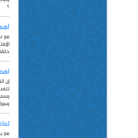
؟
أهمي
مع ن
الإفت
حلقته
أهمي
إن ال
تتعدى
رسمية
رسول 
لماذ
مع بد