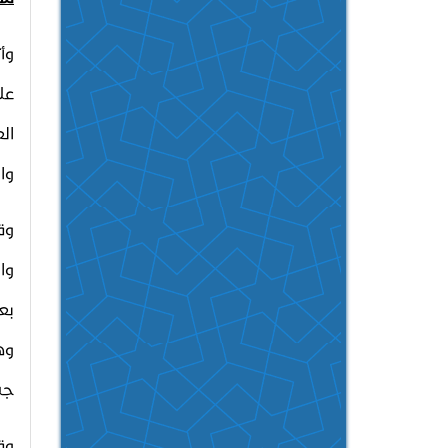
وأ
عل
ال
وا
وق
وال
بع
وه
جس
وق