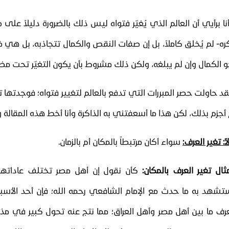
لإفت
نا برأيي أن العالم الذي يُغيّر فتواه ليس ذلك بالضرورة دليلاً عل
ره- لم يُخلق كاملاً، بل إن صفات النقص والكمال تتجاذبه، بل هي ظ
و الكمال وإن لم يبلغه، ولكن ذلك مشروط بأن يكون التغيّر تحت مظل
قد حاولت حصر المبررات التي تدفع بالعالم لتغيير فتواه؛ فوجدتها
 أجزم بذلك، لكن هذا ما أسعفتني به الذاكرة وأنا أخط هذه المقالة
اً: تغير العرف:
سواء أكان مرتبطاً بالمكان أم بالزمان.
ثال تغير العرف بالمكان:
كأن نقول إن أهل مصر تختلف عاداتهم 
تشهد به ما حدث مع الإمام الشافعي رحمه الله؛ فإن أحد الأسباب
عرف ما بين أهل مصر وأهل العراق؛ مما نتج عنه تحول كبير في مذ