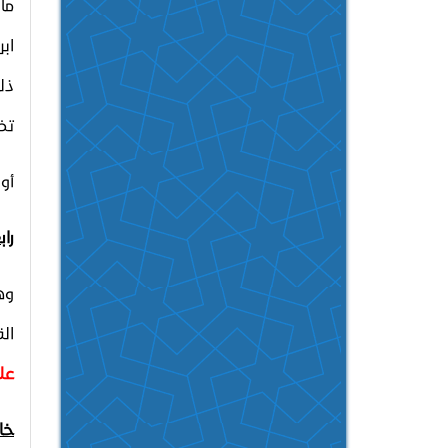
ما
اب
ذل
تض
أو
راب
وه
ال
علي
خا