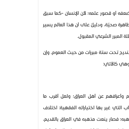
اء
ى ضعفه أو قصور علمه؛ لأن الإنسان -كما سبق
اهرة صحيّة، ودليلٌ على أن هذا العالم يسير
ة المبرر الشرعي المقبول.
 تندرج تحت ستة مبررات من حيث العموم، وإن
 وهي كالآتي:
وأعرافهم عن أهل العراق؛ ولعل أقرب ما
 التي غير بها اختياراته الفقهية: اختلاف
هبه؛ فصار ينعت مذهبه في العراق بالقديم،