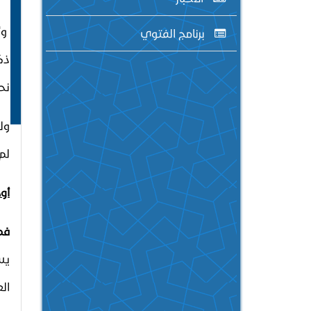
ا
وأ
برنامج الفتوي
ذك
نح
ول
لم
أول
فم
يس
ال