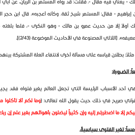
لك - يعني فيه مقال -. فقلت: قد رواه المستمر بن الريان، عن أبي
ن إبراهيم - فقال: المستمر شيخ ثقة. وكأنه أعجبه». قال ابن حجر 
ك أولاً إلا من حديث عمرو بن مالك - وهو النكرى -، فلما بلغته 
عيفه».
[اللآلي المصنوعة في الأحاديث الموضوعة
(2/43)]
.
 مثلاً: بطلان قياسه على مسألة أخرى لانتفاء العلة المشتركة بينه
عاً: الضــرورة
:
ي أحد الأسباب الرئيسة التي تجعل العالم يغير فتواه فقد يجيز ا
قرآني صريح في ذلك حيث يقول الله تعالى:
﴿
وما لكم ألا تأكلوا 
كم إلا ما اضطررتم إليه وإن كثيراً ليضلون بأهوائهم بغير علم إن رب
مساً: تغير الفتوى سياسيةً.