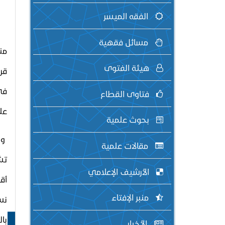
الفقه الميسر
مسائل فقهية
من
هيئة الفتوى
قرب
في
فتاوى القطاع
عل
بحوث علمية
وب
مقالات علمية
تش
الأرشيف الإعلامي
أق
منبر الإفتاء
نس
بال
الأخبار