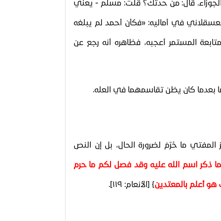
 الجوزاء. قال: من حدثك؟ قلت: مسلم - يعني
العسقلاني في أماليه: «فكأن أحمد لم يبلغه
متابعة المستمر أعجبه، فظاهره أنه رجع عن
ما بعدما كان يظن تقاسمهما في العله.
لمفتي ما حُرّمَ لضرورة الحال، بل إن النص
مما ذكر اسم الله عليه وقد فصل لكم ما حرم
ك هو أعلم بالمعتدين
﴾
[
الأنعام: ١١٩]
.