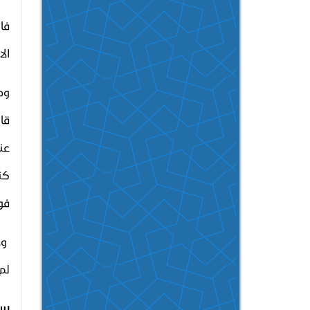
فا
الا
وم
قا
عنه
كن
فو
ول
لم
سا