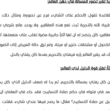
ياً: تغير تصور المسألة في ذهن العالم:
لقاعدة تقول: (الحكم على الشيء فرع عن تصوره)، ومثال ذلك: ق
طبية؛ لأنه بالتجربة ثبت نفع هذه العقاقير، ولا يوجد مانع شرعي م
عقاقير؛ كأن يتضح له أن لها أثاراً جانبية مضرة تغلب على منفعتها، 
لكحول أو مشتقات خنزير أو ميتة، ولم ترق حالة المريض إلى الضرورة
ك قد يغير العالم رأيه فيفتي بالتحريم بعدما كان يفتي بالحل.
ثاً: تغيّر قوة الدليل لدى العالم:
ن كان يفتي بمسألة بالتحريم، ثم بدا له ضعف الدليل الذي كان يح
مد في فتواه في حكم صلاة التسابيح؛ فقد جاء في المغني أن ع
بل عن صلاة التسابيح؟ فقال: ما يصح فيها عندي شيء. فقلت: عبد