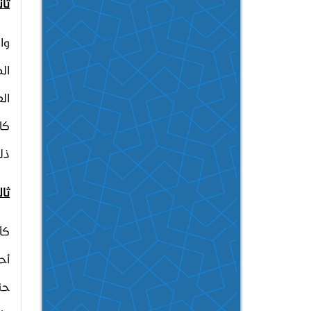
ثان
وا
ال
ال
كا
ذل
ثال
كأ
أح
حن