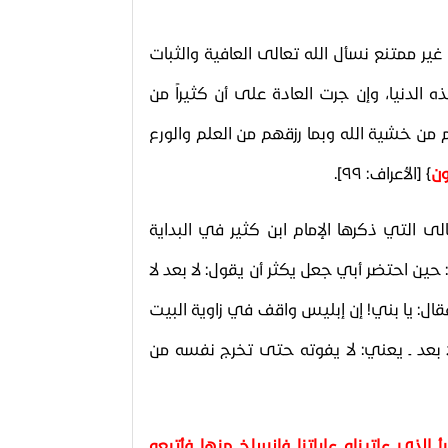
ير ممتنع نسأل الله تعالى العافية والثبات
 الدنيا، وإن جرت العادة على أن كثيراً من
من خشية الله وبما رزقهم من العلم والورع
ون
﴾
[
الأعراف: ٩٩
]
.
ى التي ذكرها الإمام ابن كثير في البداية
: حين احتضر أبي جعل يكثر أن يقول: لا بعد لا
ال: يا بني! إن إبليس واقف في زاوية البيت
ا بعد ـ يعني: لا يفوته حتى تخرج نفسه من
 الذي ءاتيناه ءاياتنا فانسلخ منها فأتبعه