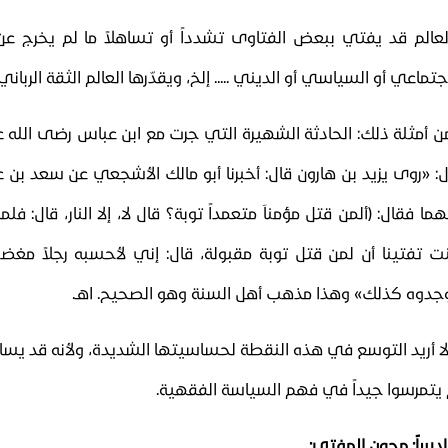
لعالم قد يفتي ببعض الفتاوى تشدداً أو تساهلاً ما لم يخرج ع
جتماعي أو السياسي أو الديني ..... إلخ، ويقدّرها العالم الثقة الرباني.
ن أمثلة ذلك: الحادثة الشهيرة التي جرت مع ابن عباس رضى الله 
ل: «روى يزيد بن هارون قال: أخبرنا أبو مالك الأشجعي عن سعد بن 
ما فقال: (ألمن قتل مؤمناَ متعمداً توبة؟ قال لا، إلا النار، قال: 
ت تفتينا أن لمن قتل توبة مقبولة، قال: إني لأحسبه رجلاً مغضباً 
جدوه كذلك» وهذا مذهب أهل السنة وهو الصحيح. اهـ.
ا أريد التوسع في هذه النقطة لحساسيتها الشديدة، ولأنه قد يسا
 يتمرسوا جيداً في فهم السياسة الفقهية.
دساً: مجون المفتي: