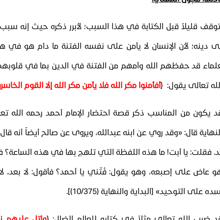
توقف قليلاً قبل الكتابة في هذا السبب؛ لأبرر ذكره حيث إنه سبب غ
ى دينه؛ لأن الإنسان لا يأمن على نفسه الفتنة ما دام هو في هذه
علماء قد حفظهم الله وأمهم من الفتنة في الدين بما في قلوبهم 
لله تعالى يقول:
﴿
أفأمنوا مكر الله فلا يأمن مكر الله إلا القوم الخاسر
د يكون من المناسب ذكر قصة احتضار الإمام أحمد رحمه الله تعال
نهاية قال: «وقد روي عن ابنه عبدالله، ويروى عن صالح أيضاً أنه قال
د. فقلت: يا أبت! ما هذه اللفظة التي تلهج بها في هذه الساعة؟ فق
و عاض على إصبعه، وهو يقول: فُتّني يا أحمد؟ فأقول: لا بعد، ل
ده على التوحيد»
[البداية والنهاية (10/375)]
.
د ضرب الله تعالى مثلاً في كتابه للعالم الضال:
﴿
واتل عليهم نبأ