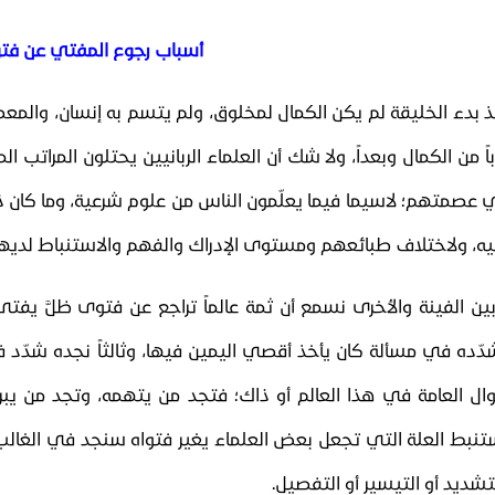
إدار
أسباب رجوع المفتي عن فتو
ذ بدء الخليقة لم يكن الكمال لمخلوق، ولم يتسم​ به إنسان، والم
اً من الكمال وبعداً، ولا شك أن العلماء الربانيين يحتلون المراتب 
 عصمتهم؛ لاسيما فيما يعلّمون الناس من علوم شرعية، وما كان ذل
يه، ولاختلاف طبائعهم ومستوى الإدراك والفهم والاستنباط لديه
ين الفينة والأخرى نسمع أن ثمة عالماً تراجع عن فتوى ظلَّ يفت
دّده في مسألة كان يأخذ أقصي اليمين فيها، وثالثاً نجده شدّد 
وال العامة في هذا العالم أو ذاك؛ فتجد من يتهمه، وتجد من يبرر ل
تنبط العلة التي تجعل بعض العلماء يغير فتواه سنجد في الغالب
تشديد أو التيسير أو التفصيل.