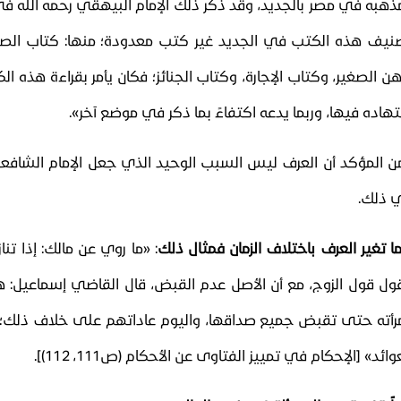
ذهبه في مصر بالجديد، وقد ذكر ذلك الإمام البيهقي رحمه الله ف
نيف هذه الكتب في الجديد غير كتب معدودة؛ منها: كتاب الصيا
هن الصغير، وكتاب الإجارة، وكتاب الجنائز؛ فكان يأمر بقراءة هذه ال
تهاده فيها، وربما يدعه اكتفاءً بما ذكر في موضع آخر».
ن المؤكد أن العرف ليس السبب الوحيد الذي جعل الإمام الشافعي 
 ذلك.
ا تغير العرف باختلاف الزمان
فمثال ذلك
: «ما روي عن مالك: إذا تن
قول قول الزوج، مع أن الأصل عدم القبض، قال القاضي إسماعيل: هذ
مرأته حتى تقبض جميع صداقها، واليوم عاداتهم على خلاف ذلك؛ فا
عوائد»
[الإحكام في تمييز الفتاوى عن الأحكام (ص111، 112)]
.