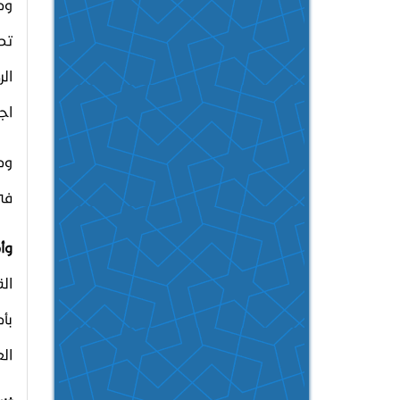
وم
تص
الر
اج
وم
في
وأم
ال
بأ
ال