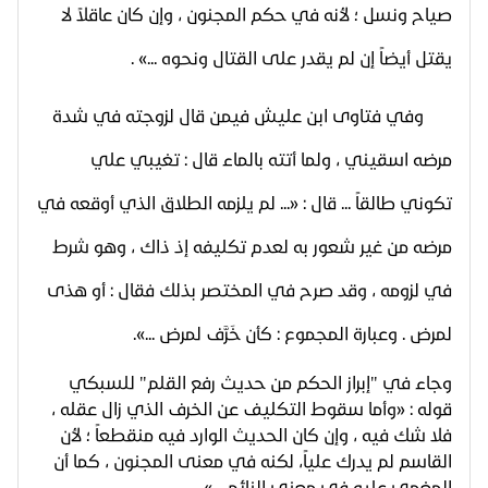
صياح ونسل ؛ لأنه في حكم المجنون ، وإن كان عاقلاً لا
يقتل أيضاً إن لم يقدر على القتال ونحوه ...» .
وفي فتاوى ابن عليش فيمن قال لزوجته في شدة
مرضه اسقيني ، ولما أتته بالماء قال : تغيبي علي
تكوني طالقاً ... قال : «... لم يلزمه الطلاق الذي أوقعه في
مرضه من غير شعور به لعدم تكليفه إذ ذاك ، وهو شرط
في لزومه ، وقد صرح في المختصر بذلك فقال : أو هذى
لمرض . وعبارة المجموع : كأن خَرَّف لمرض ...».
وجاء في "إبراز الحكم من حديث رفع القلم" للسبكي
قوله : «وأما سقوط التكليف عن الخرف الذي زال عقله ،
فلا شك فيه ، وإن كان الحديث الوارد فيه منقطعاً ؛ لأن
القاسم لم يدرك علياً، لكنه في معنى المجنون ، كما أن
المغمى عليه في معنى النائم ...» .