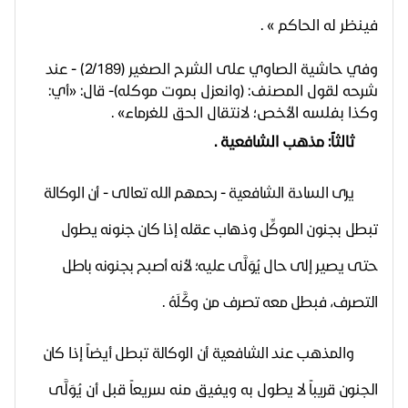
فينظر له الحاكم
» .
وفي حاشية الصاوي على الشرح الصغير (2/189) - عند
شرحه لقول المصنف: (وانعزل بموت موكله)- قال: «أي:
وكذا بفلسه الأخص؛ لانتقال الحق للغرماء» .
ثالثاً: مذهب الشافعية .
يرى السادة الشافعية - رحمهم الله تعالى - أن الوكالة
تبطل بجنون الموكِّل وذهاب عقله إذا كان جنونه يطول
حتى يصير إلى حال يُوَلَّى عليه؛ لأنه أصبح بجنونه باطل
التصرف، فبطل معه تصرف من وكَّلَهُ .
والمذهب عند الشافعية أن الوكالة تبطل أيضاً إذا كان
الجنون قريباً لا يطول
به ويفيق منه سريعاً قبل أن يُوَلَّى