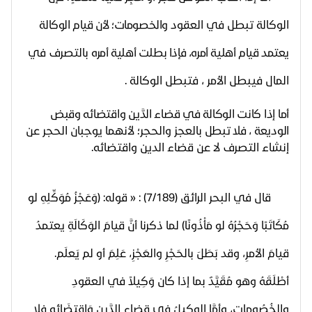
الوكالة تبطل في العقود
والخصومات؛ لأن قيام الوكالة
يعتمد قيام أهلية أمره، فإذا بطلت أهلية أمره
بالتصرف في
المال فيبطل الأمر ، فتبطل الوكالة .
أما إذا كانت الوكالة في قضاء الدَّين واقتضائه وقبض
الوديعة ، فلا تبطل
بالعجز والحجر؛ لأنهما يوجبان الحجر عن
إنشاء التصرف لا عن قضاء الدين واقتضائه.
قال في البحر الرائق (7/189) : «
قوله: (وَعَجْزُ مُوَكِّلِهِ لو
مُكَاتَبًا وَحَجْرُهُ لو مَأْذُونًا) لما ذكرنا أنَّ قيامَ الوَكَالَةِ يعتمدُ
قيامَ الأمرِ، وقد بَطَلَ بالحَجْرِ والعَجْزِ، عَلِمَ أو لم يَعلَم.
أطْلَقَهُ وهو مُقَيَّدٌ بما إذا كان وَكِيلاً في العقودِ
والخُصُوماتِ، وأمَّا الوكِيلُ في قضاءِ الدَّين وَاقتضَائِهِ فلا