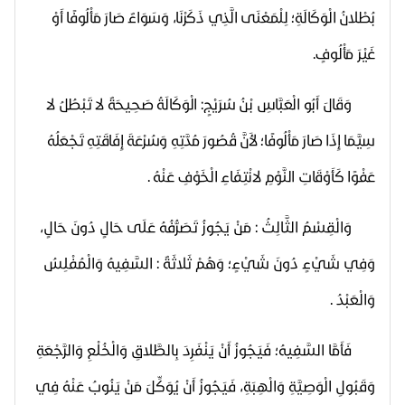
بُطْلانُ الْوَكَالَةِ؛ لِلْمَعْنَى الَّذِي ذَكَرْنَا، وَسَوَاءٌ صَارَ مَأْلُوفًا أَوْ
غَيْرَ مَأْلُوفٍ.
وَقَالَ أَبُو الْعَبَّاسِ بْنُ سُرَيْجٍ: الْوَكَالَةُ صَحِيحَةٌ لا تَبْطُلُ لا
سِيَّمَا إِذَا صَارَ مَأْلُوفًا؛ لأَنَّ قُصُورَ مُدَّتِهِ وَسُرْعَةَ إِفَاقَتِهِ تَجْعَلُهُ
عَفْوًا كَأَوْقَاتِ النَّوْمِ لانْتِفَاءِ الْخَوْفِ عَنْهُ .
وَالْقِسْمُ الثَّالِثُ : مَنْ يَجُوزُ تَصَرُّفُهُ عَلَى حَالٍ دُونَ حَالٍ،
وَفِي شَيْءٍ دُونَ شَيْءٍ؛ وَهُمْ ثَلاثَةٌ : السَّفِيهُ وَالْمُفْلِسُ
وَالْعَبْدُ .
فَأَمَّا السَّفِيهُ؛ فَيَجُوزُ أَنْ يَنْفَرِدَ بِالطَّلاقِ وَالْخُلْعِ وَالرَّجْعَةِ
وَقَبُولِ الْوَصِيَّةِ وَالْهِبَةِ، فَيَجُوزُ أَنْ يُوَكِّلَ مَنْ يَنُوبُ عَنْهُ فِي