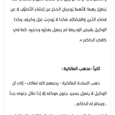
يَنعَزِلُ بِهِما؛ لأنَّهما يُوجِبانِ الحَجْرَ عن إنشاءِ التَّصَرُّفِ لا عن
قضاءِ الدَّينِ وَاقتِضَائِهِ، فكذا لا يُوجِبُ عَزلَ وَكيلِهِ، وكذا
الوَكيلُ بقَبضِ الوَديعَةِ لم ينعزل بعَجْزِهِ وحَجْرِهِ، كما في
كافي الحاكم
».
ثانياً : مذهب المالكية :
ذهب السادة المالكية - رحمهم الله تعالى - إلى أن
الوكيل لا ينعزل بمجرد جنون موكله إلا إذا طال جنونه جداً
، وينظر له الحاكم .