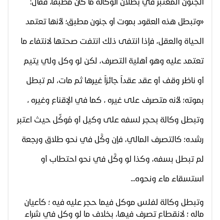
الجنون المعتبر في بطلان
الوكالة ما كان مطبقاً، فقال:
«وتبطل هذه العقود بموت أو جنون مطبق؛ لأنها
تعتمد
الحياة والعقل، فإذا انتفى ذلك انتفت صحتها لانتفاء ما
تعتمد عليه وهو أهلية التصرف، لكن لو وكل ولي يتيم
أو ناظر وقف أو عقد عقداً جائزاً غيرها ثم مات، لم تبطل
بموته؛ لأنه متصرف على غيره ، كما في الإقناع وغيره ،
وتبطل وكالة بحجر لسفه على وكيل أو مُوكِّل حيث اعتبر
رشده؛ كالتصرف المالي، فإن وكَّل في نحو طلاق ورجعة
لم تبطل بسفه، وكذا لو وكَّل في نحو احتطاب أو
استسقاء ماء ونحوه...
وتبطل وكالة لفلس موكل فيما حجر عليه فيه ؛ كأعيان
ماله ؛ لانقطاع تصرف فيها، بخلاف ما لو وكل في شراء