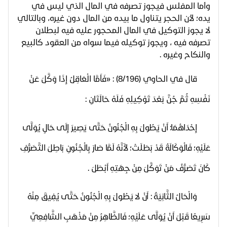
وأما المفلس فيجوز تصرفه في المال الذي ليس في
يده؛ لأن الحجر يتناول ما بيده من المال دون غيره، وبالتالي
لا يجوز التوكيل في المال المحجور عليه فيه لبطلان
تصرفه فيه ، ويجوز توكيله فيما سواه من العقود كالبيع
والنكاح وغيره .
قال في الحاوي (8/196) : «
فَأَمَّا الْعَاقِلُ إِذَا وَكَّلَ عَنْ
نَفْسِهِ ثُمَّ جُنَّ بَعْدَ تَوْكِيلِهِ فَلَهُ حَالَتَانِ :
إِحْدَاهُمَا: أَنْ يَطُولَ بِهِ الْجُنُونُ حَتَّى يَصِيرَ إِلَى حَالٍ يُوَلَّى
عَلَيْهِ؛ فَالْوَكَالَةُ قَدْ
بَطَلَتْ؛ لأَنَّهُ لَمَّا صَارَ بِالْجُنُونِ بَاطِلَ التَّصَرُّفِ
كَانَ تَصَرُّفُ مَنْ تَوَكَّلَ مِنْ جِهَتِهِ أَبْطَلَ .
وَالْحَالُ الثَّانِيَةُ : أَنْ لا يَطُولَ بِهِ الْجُنُونُ حَتَّى يُفِيقَ مِنْهُ
سَرِيعًا قَبْلَ أَنْ يُوَلَّى عَلَيْهِ؛ فَالظَّاهِرُ مِنْ مَذْهَبِ الشَّافِعِيِّ