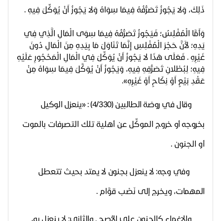
ذَلِكَ، وَلا يَجُوزُ تَصَرُّفُهُ فِيمَا سِوَاهُ وَلا يَجُوزُ أَنْ يُوَكِّلَ فِيهِ .
وَأَمَّا الْمُفْلِسُ؛ فَيَجُوزُ تَصَرُّفُهُ فِيمَا سِوَى الْمَالِ الَّذِي فِي
يَدِهِ؛ لأَنَّ حَجْرَ الْمُفْلِسِ إِنَّمَا تَنَاوَلَ مَا بِيَدِهِ مِنَ الْمَالِ دُونَ
غَيْرِهِ . فَعَلَى هَذَا لا يَجُوزُ أَنْ يُوَكِّلَ فِي الْمَالِ الْمَحْجُورِ عَلَيْهِ
فِيهِ؛ لِبُطْلانِ تَصَرُّفِهِ فِيهِ، وَيَجُوزُ أَنْ يُوَكَّلَ فِيمَا سِوَاهُ مِنْ
عَقْدِ بَيْعٍ أَوْ نِكَاحٍ أَوْ غَيْرِهِ
».
وقال في روضة الطالبين (4/330) : «
ينعزل الوكيل
بخروجه أو خروج
الموكِّل عن أهلية تلك التصرفات بالموت
أو الجنون .
وفي وجه: لا ينعزل بجنون لا يمتد بحيث تتعطل
المهمات، ويخرج إلى
نَصْب قوَّام .
والإغماء كالجنون على الأصح . والثاني: لا ينعزل به،