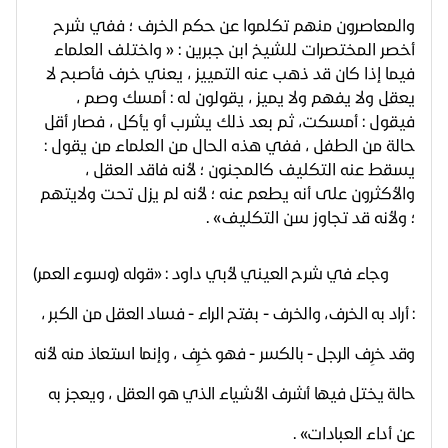
والمعاصرون منهم تكلموا عن حكم الخرف ؛ ففي شرح
أخصر المختصرات للشيخ ابن جبرين : « واختلف العلماء
فيما إذا كان قد ذهب عنه التمييز ، يعني خرف فأصبح لا
يعقل ولا يفهم ولا يميز ، يقولون له : أمسك وصم ،
فيقول : أمسكت، ثم بعد ذلك يشرب أو يأكل ، فصار أقل
حالة من الطفل ، ففي هذه الحال من العلماء من يقول :
يسقط عنه التكليف كالمجنون ؛ لأنه فاقد العقل ،
والأكثرون على أنه يطعم عنه ؛ لأنه لم يزل تحت ولايتهم
؛ ولأنه قد تجاوز سن التكليف» .
وجاء في شرح العيني لأبي داود : «قوله (وسوء العمر)
: أراد به الخرف، والخرف - بفتح الراء - فساد العقل من الكبر ،
وقد خرِف الرجل - بالكسر - فهو خرِف ، وإنما استعاذ منه لأنه
حالة يختل فيها أشرف الأشياء الذي هو العقل ، ويعجز به
عن أداء العبادات» .