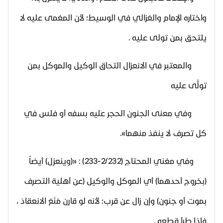
واختاره الإمام
والغزالي في الوسيط؛ لأن المغمى عليه لا
يلتحق بمن تولى عليه .
والمعتبر في الانعزال التحاق الوكيل والموكل بمن
تولَّى عليه
وفي معنى الجنون الحجر عليه بسفه أو فلس في
كل تصرف لا ينفذ منهما
».
وفي مغني المحتاج (2/232-233) : «(وينعزل) أيضاً
(بخروج أحدهما) أي الموكل والوكيل (عن أهلية التصرف
بموت أو جنون) وإن زال عن قرب؛ لأنه لو قارن مَنَعَ الانعقادَ ،
فإذا طرأ قطعه .