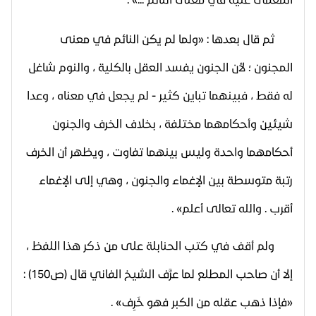
ثم قال بعدها : «ولما لم يكن النائم في معنى
المجنون ؛ لأن الجنون يفسد العقل بالكلية ، والنوم شاغل
له فقط ، فبينهما تباين كثير - لم يجعل في معناه ، وعدا
شيئين وأحكامهما مختلفة ، بخلاف الخرف والجنون
أحكامهما واحدة وليس بينهما تفاوت ، ويظهر أن الخرف
رتبة متوسطة بين الإغماء والجنون ، وهي إلى الإغماء
أقرب . والله تعالى أعلم» .
ولم أقف في كتب الحنابلة على من ذكر هذا اللفظ ،
إلا أن صاحب المطلع لما عرَّف الشيخ الفاني قال (ص150) :
«فإذا ذهب عقله من الكبر فهو خَرِف» .