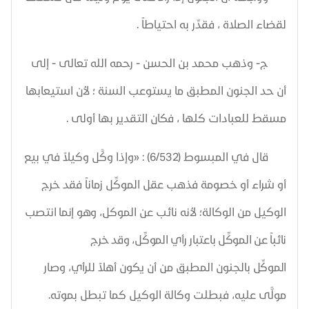
لقضاء الصلاة ، فقدِّر به احتياطاً .
ج- وذهب محمد بن الحسن - رحمه الله تعالى - إلى
أن حد الجنون المطبق ما يستوعب السنة ؛ لأن استيعابها
مسقط للعبادات كلها ، فكان التقدير بها أولى .
قال في المبسوط (6/532) : «
وإذا وكَّل وكيلاً في بيع
أو شراء أو خصومة فذهب عقل
الموكِّل زماناً فقد خرج
الوكيل من الوكالة؛ لأنه نائب عن الموكل،
وهو إنما انتصب
نائباً عن
الموكِّل باعتبار رأي الموكِّل، وقد خرج
الموكِّل
بالجنون المطبق من أن يكون أهلاً للرأي، وصار
مولًّى عليه، فبطلت وكالة الوكيل كما تبطل بموته.