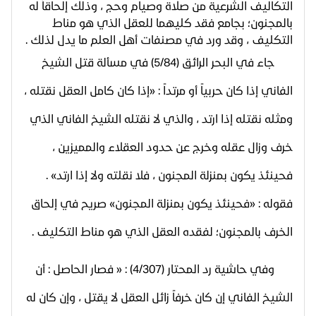
التكاليف الشرعية من صلاة وصيام وحج ، وذلك إلحاقاً له
بالمجنون؛ بجامع فقد كليهما للعقل الذي هو مناط
التكليف ، وقد ورد في مصنفات أهل العلم ما يدل لذلك .
جاء في البحر الرائق (5/84) في مسألة قتل الشيخ
الفاني إذا كان حربياً أو مرتداً : «إذا كان كامل العقل نقتله ،
ومثله نقتله إذا ارتد ، والذي لا نقتله الشيخ الفاني الذي
خرف وزال عقله وخرج عن حدود العقلاء والمميزين ،
فحينئذ يكون بمنزلة المجنون ، فلا نقلته ولا إذا ارتد» .
فقوله : «فحينئذ يكون بمنزلة المجنون» صريح في إلحاق
الخرف بالمجنون؛ لفقده العقل الذي هو مناط التكليف .
وفي حاشية رد المحتار (4/307) : « فصار الحاصل : أن
الشيخ الفاني إن كان خرفاً زائل العقل لا يقتل ، وإن كان له