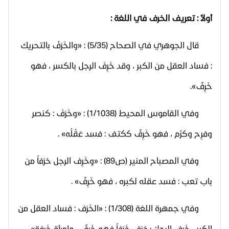
أولاً : تعريف الخرف في اللغة :
قال الجوهري في الصحاح (5/35) : «والخَرَفُ بالتحريك
: فساد العقل من الكبر ، وقد خَرِفَ الرجل بالكسر ، فهو
خَرِفٌ».
وفي القاموس المحيط (1/1038) : «وخَرَفَ : كنصر
وفرِح وكرُم ، فهو خَرِفٌ ككتف : فسد عَقْلُه» .
وفي المصباح المنير (ص89) : «وخَرِف الرجل خرَفاً من
باب تعب : فسد عقله لكبره ، فهو خَرِفٌ» .
وفي جمهرة اللغة (1/308) : «الخَرَف : فساد العقل من
الكبر ، خَرِف الرجلُ يخرَف خَرَفاً فهو خَرِفٌ ، وامرأة خَرِفة» .