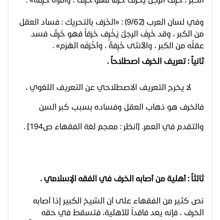
وفي لسان العرب (9/62) : «الخَرَف بالتحريك : فساد العقل
من الكبر ، وقد خَرِفَ الرجلُ يَخْرِِف خَرَفاً فهو خَرِفٌ فسد
عقلُه من الكبر ، والأنثى خَرِفةٌ ، وأخْرَفَه الهَرَم» .
ثانياً : تعريف الخرف اصطلاحاً .
لا يخرج التعريف الاصطلاحي عن التعريف اللغوي ،
فالخرف هو ذهاب العقل وفساده بسبب كبر السن
والتقدم في العمر. [انظر : معجم لغة الفقهاء ص194] .
ثالثاً : أهلية من أصابه الخرف في الفقه الإسلامي .
نص كثير من الفقهاء على أن الشيخ الكبير إذا أصابه
الخرف ، فإنه يعد فاقداً للأهلية، فتسقط في حقه