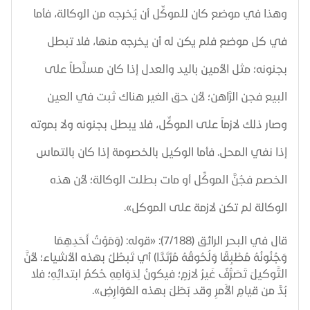
وهذا في موضع كان للموكِّل أن يُخرجه من الوكالة، فأما
في كل موضع فلم يكن له أن يخرجه منها، فلا تبطل
بجنونه؛ مثل الأمين باليد والعدل إذا كان مسلَّطاً على
البيع فجن الرَّاهن؛ لأن حق الغير هناك ثبت في العين
وصار ذلك لازماً على
الموكِّل، فلا يبطل بجنونه ولا بموته
إذا نفي المحل. فأما الوكيل بالخصومة إذا كان بالتماس
الخصم فجُنَّ الموكِّل أو مات بطلت الوكالة؛ لأن هذه
الوكالة لم تكن لازمة على الموكل
».
قال في البحر الرائق (7/188): «قوله: (وَمَوْتُ أَحَدِهِمَا
وَجُنُونُهُ مُطْبِقًا وَلُحُوقُهُ مُرْتَدًّا) أي تَبطُلُ بهذه الأشياء؛ لأنَّ
التَّوكيلَ تَصَرُّفٌ غَيرُ لازمٍ؛ فيكونُ لِدَوَامِهِ حُكمُ ابتدائِهِ؛ فلا
بُدَّ من قيامِ الأَمرِ وقد بَطَلَ بهذه العَوَارِضِ».