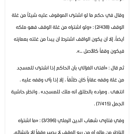
وقال في حكم ما لو اشترى الموقوف عليه شيئاً من غلة
الوقف (2/438) : «ولو اشتراه من غلة الوقف فهو ملكه
أيضاً، إلا أن يكون الواقف اشترط أن يبدأ من غلته بعمارته
فيكون وقفاً كالأصل ...».
ثم قال : «أفتى الغزالي بأن الحاكم إذا اشترى للمسجد
من غلة وقفه عقاراً كان طَلْقاً ، إلا إذا رأى وقفه عليه .
انتهى . ومراده بالطلق أنه ملك للمسجد» . وانظر حاشية
الجمل (7/415) .
وفي فتاوى شهاب الدين الرملي (3/396) : «ما اشتراه
الناظر من ماله أو من ريع الوقف لا يصير وقفاً إلا بإنشائه،