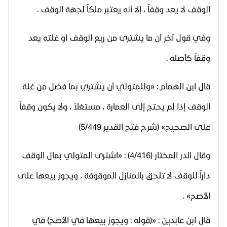
الوقف لا يعد وقفاً ، إلا أنه يعتبر ملكاً لجهة الوقف .
وفي قول آخر أن ما يشترى من ريع الوقف أو غلته يعد
وقفاً كأصله .
قال ابن الهمام : «وللمتولي أن يشتري بما فضل من غلة
الوقف إذا لم يحتج إلى العمارة ، مستغلاً ، ولا يكون وقفاً
على الصحيح» (شرح فتح القدير 5/449)
وقال الدر المختار (4/416) : «اشترى المتولي بمال الوقف
داراً للوقف لا تلحق بالمنازل الموقوفة ، ويجوز بيعها على
الأصح» .
قال ابن عابدين : «(قوله : ويجوز بيعها في الأصح) في