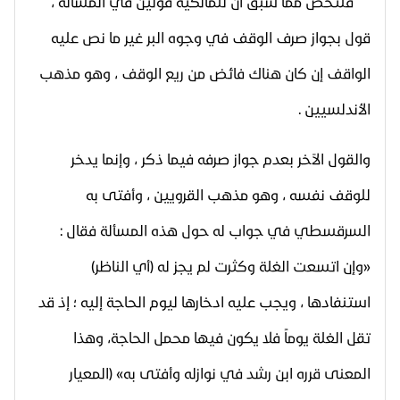
فلتخص مما سبق أن للمالكية قولين في المسألة ،
قول بجواز صرف الوقف في وجوه البر غير ما نص عليه
الواقف إن كان هناك فائض من ريع الوقف ، وهو مذهب
الأندلسيين .
والقول الآخر بعدم جواز صرفه فيما ذكر ، وإنما يدخر
للوقف نفسه ، وهو مذهب القرويين ، وأفتى به
السرقسطي في جواب له حول هذه المسألة فقال :
«وإن اتسعت الغلة وكثرت لم يجز له (أي الناظر)
استنفادها ، ويجب عليه ادخارها ليوم الحاجة إليه ؛ إذ قد
تقل الغلة يوماً فلا يكون فيها محمل الحاجة، وهذا
المعنى قرره ابن رشد في نوازله وأفتى به» (المعيار