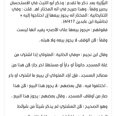
البزَّازية بعد ذكر ما تقدم : وذكر أبو الليث في الاستحسان
يصير وقفاً ، وهذا صريح في أنه المختار. اهـ . قلت : وفي
التتارخانية : المختار أنه يجوز بيعها إن احتاجوا إليه »
(حاشية ابن عابدين 4/417) .
فقولهم : «يجوز بيعها على الأصح» يفيد أنها ليست
وقفاً ؛ لأن الوقف لا يجوز بيعه ولا هبته .
وقال ابن نجيم : «وفي الخانية : المتولي إذا اشترى من
غلة المسجد حانوتاً أو داراً أو مستغلاً آخر جاز؛ لأن هذا من
مصالح المسجد ، فإن أراد المتولي أن يبيع ما اشترى أو باع
، اختلفوا فيه ، قال بعضهم : لا يجوز هذا البيع ؛ لأن هذا
صار من أوقاف المسجد ، وقال بعضهم : يجوز هذا البيع ،
وهو الصحيح ؛ لأن المشتري لم يذكر شيئاً من شرائط