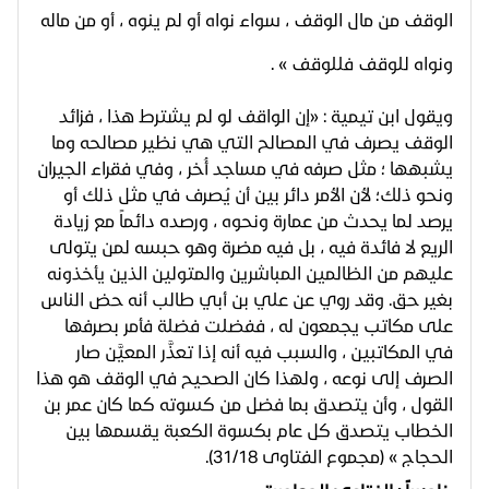
الوقف من مال الوقف ، سواء نواه أو لم ينوه ، أو من ماله
ونواه للوقف فللوقف » .
ويقول ابن تيمية : «إن الواقف لو لم يشترط هذا ، فزائد
الوقف يصرف في المصالح التي هي نظير مصالحه وما
يشبهها ؛ مثل صرفه في مساجد أُخر ، وفي فقراء الجيران
ونحو ذلك؛ لأن الأمر دائر بين أن يُصرف في مثل ذلك أو
يرصد لما يحدث من عمارة ونحوه ، ورصده دائماً مع زيادة
الريع لا فائدة فيه ، بل فيه مضرة وهو حبسه لمن يتولى
عليهم من الظالمين المباشرين والمتولين الذين يأخذونه
بغير حق. وقد روي عن علي بن أبي طالب أنه حض الناس
على مكاتب يجمعون له ، ففضلت فضلة فأمر بصرفها
في المكاتبين ، والسبب فيه أنه إذا تعذَّر المعيَّن صار
الصرف إلى نوعه ، ولهذا كان الصحيح في الوقف هو هذا
القول ، وأن يتصدق بما فضل من كسوته كما كان عمر بن
الخطاب يتصدق كل عام بكسوة الكعبة يقسمها بين
الحجاج » (مجموع الفتاوى 31/18).