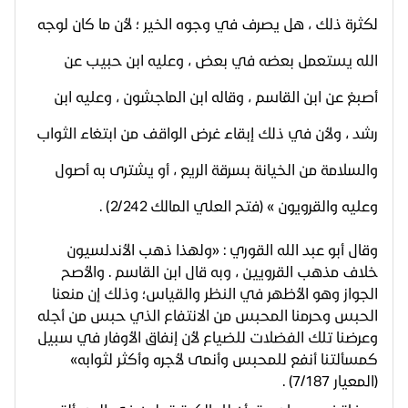
لكثرة ذلك ، هل يصرف في وجوه الخير ؛ لأن ما كان لوجه
الله يستعمل بعضه في بعض ، وعليه ابن حبيب عن
أصبغ عن ابن القاسم ، وقاله ابن الماجشون ، وعليه ابن
رشد ، ولأن في ذلك إبقاء غرض الواقف من ابتغاء الثواب
والسلامة من الخيانة بسرقة الريع ، أو يشترى به أصول
وعليه والقرويون » (فتح العلي المالك 2/242) .
وقال أبو عبد الله القوري : «ولهذا ذهب الأندلسيون
خلاف مذهب القرويين ، وبه قال ابن القاسم . والأصح
الجواز وهو الأظهر في النظر والقياس؛ وذلك إن منعنا
الحبس وحرمنا المحبس من الانتفاع الذي حبس من أجله
وعرضنا تلك الفضلات للضياع لأن إنفاق الأوفار في سبيل
كمسألتنا أنفع للمحبس وأنمى لأجره وأكثر لثوابه»
(المعيار 7/187) .