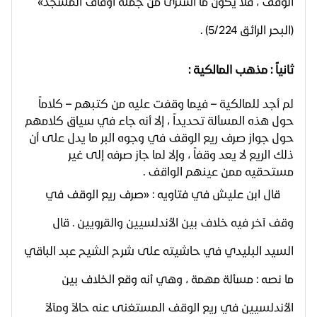
الوقف ، فلا يكون ما اشترى من جملة أوقاف المسجد»
(البحر الرائق 5/224) .
ثانياً : مذهب المالكية :
لم أجد للمالكية – فيما وقفت عليه من كتبهم – كلاماً
حول هذه المسألة تحديداً ، إلا أنه جاء في سياق كلامهم
حول جواز صرف ريع الوقف في وجوه البر ما يدل على أن
ذلك الريع لا يعد وقفاً ، وإلا لما جاز صرفه إلى غير
مستحقيه ممن عينهم الواقف .
قال ابن عليش في فتاويه : «صرف ريع الوقف في
وقف آخر فيه خلاف بين الأندلسيين والقرويين . قال
السيد البليدي في حاشيته على شرح الشيح عبد الباقي
ما نصه : مسألة مهمة ، وهي أنه وقع الخلاف بين
الأندلسيين في ريع الوقف المستغنى عنه حالاً ومآلاً