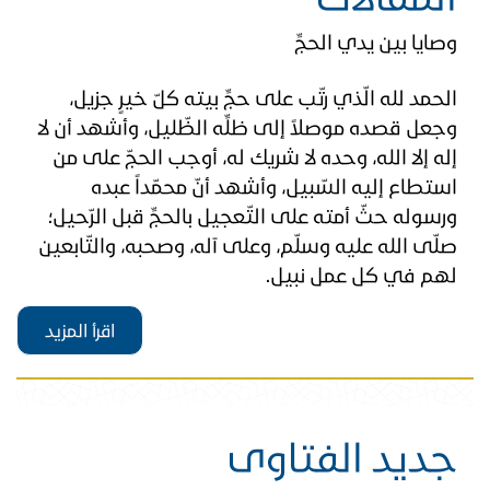
وصايا بين يدي الحجِّ
الحمد لله الّذي رتّب على حجِّ بيته كلّ خيرٍ جزيل،
وجعل قصده موصلاً إلى ظلِّه الظّليل، وأشهد أن لا
إله إلا الله، وحده لا شريك له، أوجب الحجّ على من
استطاع إليه السّبيل، وأشهد أنّ محمّداً عبده
ورسوله حثّ أمته على التّعجيل بالحجِّ قبل الرّحيل؛
صلّى الله عليه وسلّم، وعلى آله، وصحبه، والتّابعين
لهم في كل عمل نبيل.
اقرأ المزيد
جديد الفتاوى